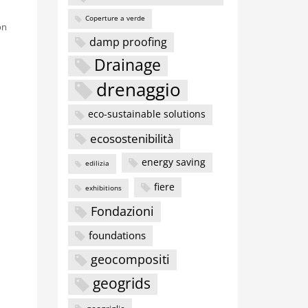
Coperture a verde
on
damp proofing
Drainage
drenaggio
eco-sustainable solutions
ecosostenibilità
energy saving
edilizia
fiere
exhibitions
Fondazioni
foundations
geocompositi
geogrids
geogriglie