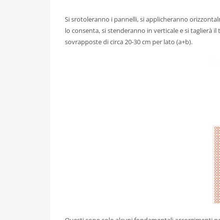
Si srotoleranno i pannelli, si applicheranno orizzonta
lo consenta, si stenderanno in verticale e si taglierà i
sovrapposte di circa 20-30 cm per lato (a+b).
Questi sono solo alcuni fondamentali accorgimenti per