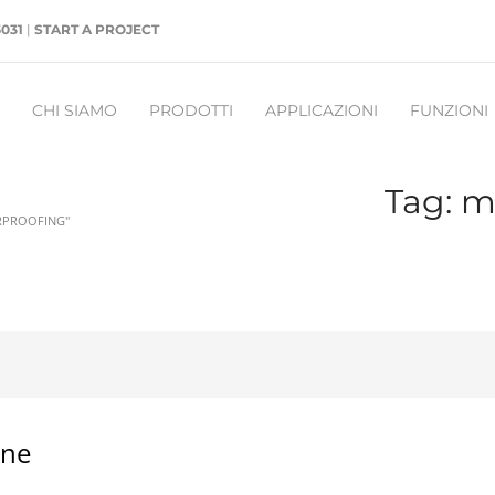
5031
|
START A PROJECT
CHI SIAMO
PRODOTTI
APPLICAZIONI
FUNZIONI
Tag: m
RPROOFING"
one