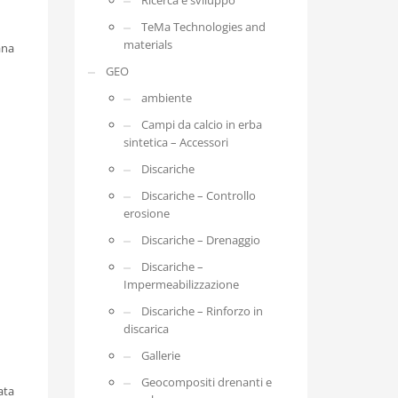
Ricerca e sviluppo
TeMa Technologies and
materials
ana
GEO
ambiente
Campi da calcio in erba
sintetica – Accessori
Discariche
Discariche – Controllo
erosione
Discariche – Drenaggio
Discariche –
Impermeabilizzazione
Discariche – Rinforzo in
discarica
Gallerie
Geocompositi drenanti e
ata