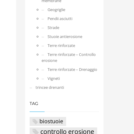
membrane
Geogriglie
Pendii asciutti
Strade
Stuoie antierosione
Terre rinforzate
Terre rinforzate – Controllo
erosione
Terre rinforzate – Drenaggio
Vigneti
trincee drenanti
TAG
biostuoie
controllo erosione