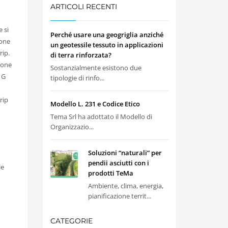
ARTICOLI RECENTI
 si
Perché usare una geogriglia anziché
Kone
un geotessile tessuto in applicazioni
rip.
di terra rinforzata?
Kone
Sostanzialmente esistono due
 G
tipologie di rinfo...
rip
Modello L. 231 e Codice Etico
Tema Srl ha adottato il Modello di
Organizzazio...
Soluzioni “naturali” per
pendii asciutti con i
le
prodotti TeMa
Ambiente, clima, energia,
pianificazione territ...
CATEGORIE