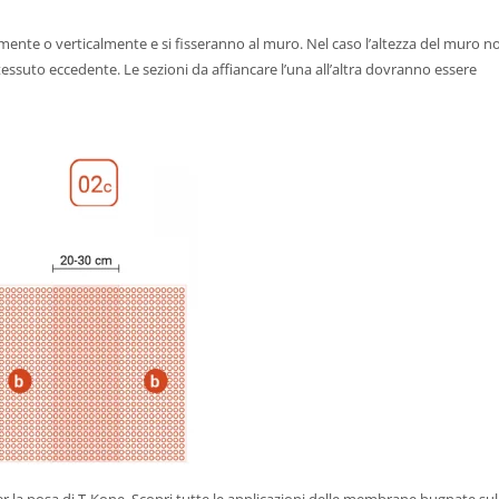
lmente o verticalmente e si fisseranno al muro. Nel caso l’altezza del muro n
l tessuto eccedente. Le sezioni da affiancare l’una all’altra dovranno essere
 la posa di T-Kone. Scopri tutte le applicazioni delle membrane bugnate sul