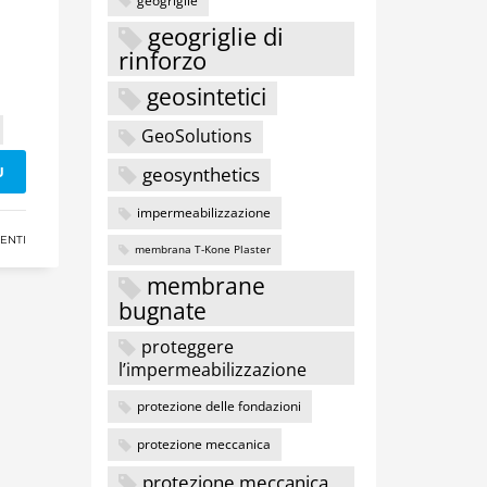
geogriglie di
rinforzo
geosintetici
GeoSolutions
geosynthetics
Ù
impermeabilizzazione
ENTI
membrana T-Kone Plaster
membrane
bugnate
proteggere
l’impermeabilizzazione
protezione delle fondazioni
protezione meccanica
protezione meccanica