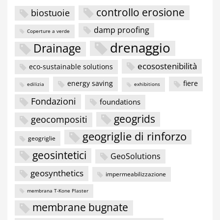
controllo erosione
biostuoie
damp proofing
Coperture a verde
drenaggio
Drainage
ecosostenibilità
eco-sustainable solutions
energy saving
fiere
edilizia
exhibitions
Fondazioni
foundations
geogrids
geocompositi
geogriglie di rinforzo
geogriglie
geosintetici
GeoSolutions
geosynthetics
impermeabilizzazione
membrana T-Kone Plaster
membrane bugnate