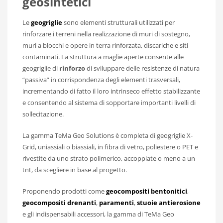
geosintetici
Le
geogriglie
sono elementi strutturali utilizzati per
rinforzare i terreni nella realizzazione di muri di sostegno,
muri a blocchi e opere in terra rinforzata, discariche e siti
contaminati. La struttura a maglie aperte consente alle
geogriglie di
rinforzo
di sviluppare delle resistenze di natura
“passiva” in corrispondenza degli elementi trasversali,
incrementando di fatto il loro intrinseco effetto stabilizzante
e consentendo al sistema di sopportare importanti livelli di
sollecitazione.
La gamma TeMa Geo Solutions è completa di geogriglie X-
Grid, uniassiali o biassiali, in fibra di vetro, poliestere o PET e
rivestite da uno strato polimerico, accoppiate o meno a un
tnt, da scegliere in base al progetto.
Proponendo prodotti come
geocompositi bentonitici
,
geocompositi drenanti
,
paramenti
,
stuoie antierosione
e gli indispensabili accessori, la gamma di TeMa Geo