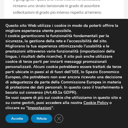
ricreano uno strato tensionale in grado di assorbire
sollecitazioni di grado più intenso rispetto al terreno.
Questo sito Web utilizza i cookie in modo da poterti offrire la
migliore esperienza utente possibile.
I cookie garantiscono le funzionalità fondamentali per la
DRENAGGIO: CONSEGUENZE E
sicurezza, la gestione della rete e l’accessibilità del sito.
Migliorano la tua esperienza ottimizzando l’usabilità e le
SOLUZIONI
prestazioni attraverso varie funzionalità (impostazioni della
lingua, i risultati delle ricerche). Il sito può anche utilizzare
cookie di terze parti per inviarti messaggi promozionali
In ultima, per risolvere
la causa fondamentale
personalizzati. Alcuni cookie potrebbero essere trattati da terze
dell’instabilità del terreno, ossia il drenaggio,
TeMa ha
parti ubicate in paesi al di fuori dell’SEE, lo Spazio Economico
sviluppato delle
trincee drenanti
capaci di smaltire l’acqua
Europeo, che potrebbero non aver ancora ricevuto una decisione
di adeguatezza da parte della Commissione Europea in materia
che viene naturalmente assorbita dalla terra. Si tratta di
di protezione dei dati personali. In questo caso il trasferimento è
scavi in trincea, in genere a sezione rettangolare, ricolmi di
basato sul consenso (Art.49.1a GDPR).
materiale inerte naturale, come può essere la ghiaia o lo
Se vuoi sapere di più sui cookie che utilizziamo in questo sito e
spezzato di cava, a elevata permeabilità. Lo smaltimento
su come gestirli, puoi accedere alla nostra
Cookie Policy
o
cliccare su "
Impostazioni
".
avviene o attraverso il materiale di riempimento della
trincea o tramite la tubazione drenante collocata alla base
Close GDPR Cookie Banner
Accetta
Rifiuta
della trincea. Per evitare un altro possibile problema, ossia