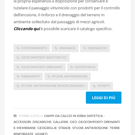
la propria esperienza a disposizione per conservare e
tutelare il paesaggio vitivinicolo con prodotti per il controllo
dell’erosione, il rinforzo e il drenaggio del terreno in
ambiente sollecitato dal passaggio di mezzi agricoli.
Cliccando qui
è possibile scaricare il catalogo specifico.
CONTENIMENTO
DRAINAGE
DRENAGGIO
GEOCOMPOSITI BENTONITICI
GEOCOMPOSITI DRENANTI
GEOTECNICA
PARAMENTI
STUOIE ANTIEROSIONE
STUOIE ANTIEROSIONE BIODEGRADABILI
VIGNETI
LEGGI DI PIÙ
PUBBLICATO IL
CAMPI DA CALCIO IN ERBA SINTETICA -
ACCESSORI
,
DISCARICHE
,
GALLERIE
,
GEO
,
GEOCOMPOSITI DRENANTI
E MEMBRANE
,
GEOGRIGLIE
,
STRADE
,
STUOIE ANTIEROSIONE
,
TERRE
RINFORZATE
,
VIGNETI