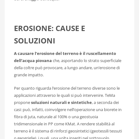
EROSIONE: CAUSE E
SOLUZIONI
A causare l’erosione del terreno è il ruscellamento
dell’acqua piovana
che, asportando lo strato superficiale
della coltre può provocare, a lungo andare, un’erosione di
grande impatto.
Per quanto riguarda l’erosione del terreno diverse sono le
applicazioni attraverso le quali si può intervenire. TeMa
propone
soluzioni naturali e sintetiche
, a seconda dei
casi: può, infatti, coinvolgere nell’operazione una biorete in
fibra di juta, naturale al 100% o una geostuoia
tridimensionale in PP come KMat. A rendere stabilità al
terreno è il sistema di rinforzi geosintetici (geotessili tessuti
o geogriglie), i quali, una volta inseriti nel sottosuolo