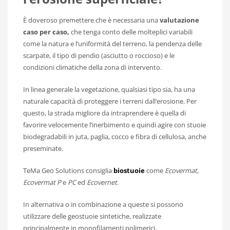
È doveroso premettere che è necessaria una
valutazione
caso per caso,
che tenga conto delle molteplici variabili
come la natura e l’uniformità del terreno, la pendenza delle
scarpate, il tipo di pendio (asciutto o roccioso) e le
condizioni climatiche della zona di intervento.
In linea generale la vegetazione, qualsiasi tipo sia, ha una
naturale capacità di proteggere i terreni dall’erosione. Per
questo, la strada migliore da intraprendere è quella di
favorire velocemente l’inerbimento e quindi agire con stuoie
biodegradabili in juta, paglia, cocco e fibra di cellulosa, anche
preseminate.
TeMa Geo Solutions consiglia
biostuoie
come
Ecovermat
,
Ecovermat P
e
PC
ed
Ecovernet
.
In alternativa o in combinazione a queste si possono
utilizzare delle geostuoie sintetiche, realizzate
principalmente in monofilamenti polimerici.