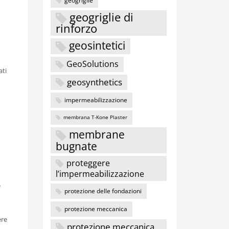
geogriglie di
rinforzo
geosintetici
GeoSolutions
ati
geosynthetics
impermeabilizzazione
membrana T-Kone Plaster
membrane
bugnate
proteggere
l’impermeabilizzazione
n
e
protezione delle fondazioni
protezione meccanica
ere
protezione meccanica