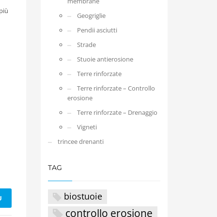
membrane
più
Geogriglie
Pendii asciutti
Strade
Stuoie antierosione
Terre rinforzate
Terre rinforzate – Controllo
erosione
Terre rinforzate – Drenaggio
Vigneti
trincee drenanti
TAG
biostuoie
Ù
controllo erosione