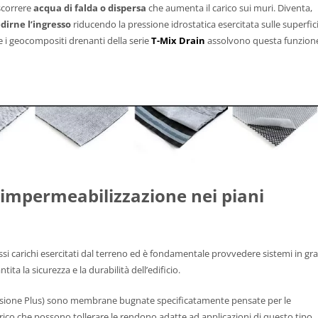
 scorrere
acqua di falda o dispersa
che aumenta il carico sui muri. Diventa,
dirne l’ingresso
riducendo la pressione idrostatica esercitata sulle superfici
 i geocompositi drenanti della serie
T-Mix Drain
assolvono questa funzion
l’impermeabilizzazione
nei piani
grossi carichi esercitati dal terreno ed è fondamentale provvedere sistemi in gr
ta la sicurezza e la durabilità dell’edificio.
rsione Plus) sono membrane bugnate specificatamente pensate per le
carico che possono tollerare le rendono adatte ad applicazioni di questo tipo.