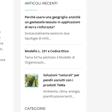
ARTICOLI RECENTI
Perché usare una geogriglia anziché
un geotessile tessuto in applicazioni
di terra rinforzata?
o
Sostanzialmente esistono due
e
tipologie di rinfo...
are
ti.
Modello L. 231 e Codice Etico
Tema Srl ha adottato il Modello di
iore
Organizzazio...
Soluzioni “naturali” per
pendii asciutti con i
prodotti TeMa
Ambiente, clima, energia,
pianificazione territ...
CATEGORIE