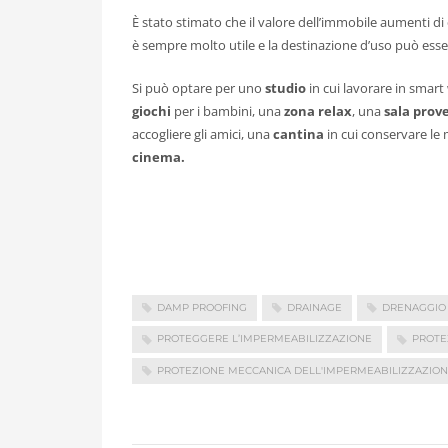
È stato stimato che il valore dell’immobile aumenti di 
è sempre molto utile e la destinazione d’uso può esse
Si può optare per uno
studio
in cui lavorare in smar
giochi
per i bambini, una
zona relax
, una
sala prov
accogliere gli amici, una
cantina
in cui conservare le 
cinema.
DAMP PROOFING
DRAINAGE
DRENAGGIO
PROTEGGERE L’IMPERMEABILIZZAZIONE
PROTE
PROTEZIONE MECCANICA DELL'IMPERMEABILIZZAZIO