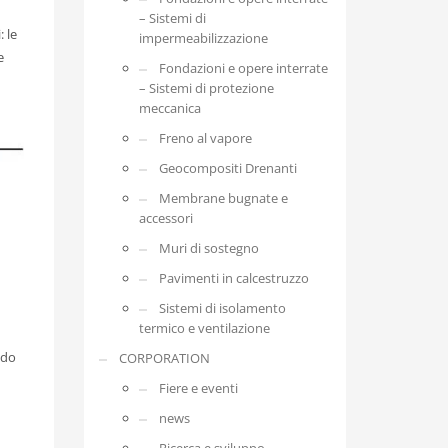
– Sistemi di
: le
impermeabilizzazione
e
Fondazioni e opere interrate
– Sistemi di protezione
meccanica
Freno al vapore
Geocompositi Drenanti
Membrane bugnate e
accessori
Muri di sostegno
Pavimenti in calcestruzzo
Sistemi di isolamento
termico e ventilazione
ado
CORPORATION
Fiere e eventi
news