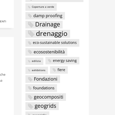
Coperture a verde
damp proofing
ENTI
Drainage
drenaggio
eco-sustainable solutions
ecosostenibilità
energy saving
edilizia
fiere
exhibitions
 che
Fondazioni
na
foundations
geocompositi
geogrids
geogriglie