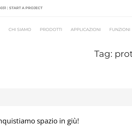
5031
|
START A PROJECT
CHI SIAMO
PRODOTTI
APPLICAZIONI
FUNZIONI
Tag: pro
quistiamo spazio in giù!