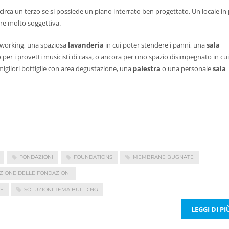
circa un terzo se si possiede un piano interrato ben progettato. Un locale in 
re molto soggettiva.
t working, una spaziosa
lavanderia
in cui poter stendere i panni, una
sala
e
per i provetti musicisti di casa, o ancora per uno spazio disimpegnato in cui
migliori bottiglie con area degustazione, una
palestra
o una personale
sala
FONDAZIONI
FOUNDATIONS
MEMBRANE BUGNATE
ZIONE DELLE FONDAZIONI
NE
SOLUZIONI TEMA BUILDING
LEGGI DI PI