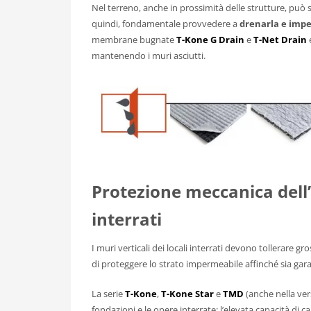
Nel terreno, anche in prossimità delle strutture, può
quindi, fondamentale provvedere a
drenarla e impe
membrane bugnate
T-Kone G Drain
e
T-Net Drain
e
mantenendo i muri asciutti.
Protezione meccanica del
interrati
I muri verticali dei locali interrati devono tollerare 
di proteggere lo strato impermeabile affinché sia garanti
La serie
T-Kone
,
T-Kone Star
e
TMD
(anche nella ve
fondazioni e le opere interrate: l’elevata capacità di 