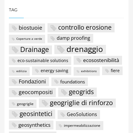
TAG
controllo erosione
biostuoie
damp proofing
Coperture a verde
drenaggio
Drainage
ecosostenibilità
eco-sustainable solutions
energy saving
fiere
edilizia
exhibitions
Fondazioni
foundations
geogrids
geocompositi
geogriglie di rinforzo
geogriglie
geosintetici
GeoSolutions
geosynthetics
impermeabilizzazione