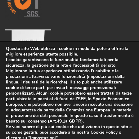
Questo sito Web utilizza i cookie in modo da poterti offrire la
migliore esperienza utente possibile.
I cookie garantiscono le funzionalità fondamentali per la
sicurezza, la gestione della rete e l’accessibilità del sito.
Migliorano la tua esperienza ottimizzando l’usabilità e le
prestazioni attraverso varie funzionalità (impostazioni della
lingua, i risultati delle ricerche). Il sito può anche utilizzare
cookie di terze parti per inviarti messaggi promozionali
personalizzati. Alcuni cookie potrebbero essere trattati da terze
parti ubicate in paesi al di fuori dell’SEE, lo Spazio Economico
Azienda
Eco-sostenibilità
Lavora con noi
Europeo, che potrebbero non aver ancora ricevuto una decisione
PRIVACY POLICY
-
di adeguatezza da parte della Commissione Europea in materia
di protezione dei dati personali. In questo caso il trasferimento è
WHISTLEBLOWING
-
COOKIES
basato sul consenso (Art.49.1a GDPR).
Informazioni legali
-
Politica per la
Se vuoi sapere di più sui cookie che utilizziamo in questo sito e
qualità e la sicurezza
P.I.
su come gestirli, puoi accedere alla nostra
Cookie Policy
o
02469900266
cliccare su "
Impostazioni
".