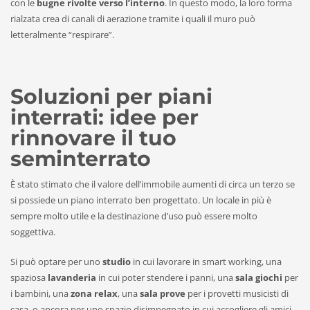
con le
bugne rivolte verso l’interno
. In questo modo, la loro forma
rialzata crea di canali di aerazione tramite i quali il muro può
letteralmente “respirare”.
Soluzioni per piani
interrati: idee per
rinnovare il tuo
seminterrato
È stato stimato che il valore dell’immobile aumenti di circa un terzo se
si possiede un piano interrato ben progettato. Un locale in più è
sempre molto utile e la destinazione d’uso può essere molto
soggettiva.
Si può optare per uno
studio
in cui lavorare in smart working, una
spaziosa
lavanderia
in cui poter stendere i panni, una
sala giochi
per
i bambini, una
zona relax
, una
sala prove
per i provetti musicisti di
casa, o ancora per uno spazio disimpegnato in cui accogliere gli amici,