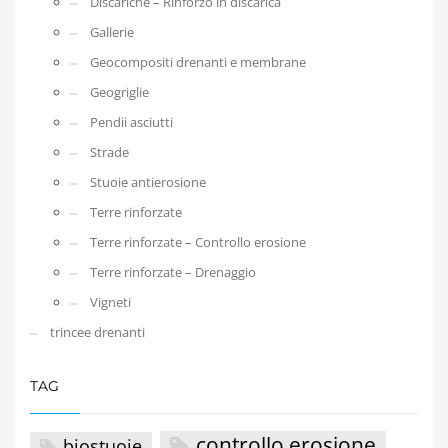
Discariche – Rinforzo in discarica
Gallerie
Geocompositi drenanti e membrane
Geogriglie
Pendii asciutti
Strade
Stuoie antierosione
Terre rinforzate
Terre rinforzate – Controllo erosione
Terre rinforzate – Drenaggio
Vigneti
trincee drenanti
TAG
controllo erosione
biostuoie