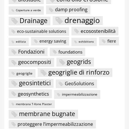
damp proofing
Coperture a verde
drenaggio
Drainage
ecosostenibilità
eco-sustainable solutions
energy saving
fiere
edilizia
exhibitions
Fondazioni
foundations
geogrids
geocompositi
geogriglie di rinforzo
geogriglie
geosintetici
GeoSolutions
geosynthetics
impermeabilizzazione
membrana T-Kone Plaster
membrane bugnate
proteggere l’impermeabilizzazione