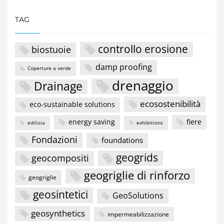
TAG
controllo erosione
biostuoie
damp proofing
Coperture a verde
drenaggio
Drainage
ecosostenibilità
eco-sustainable solutions
energy saving
fiere
edilizia
exhibitions
Fondazioni
foundations
geogrids
geocompositi
geogriglie di rinforzo
geogriglie
geosintetici
GeoSolutions
geosynthetics
impermeabilizzazione