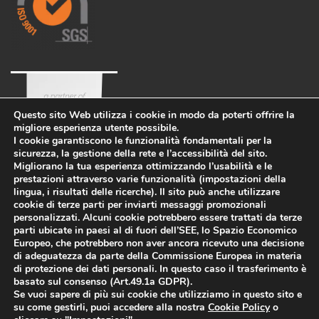
Questo sito Web utilizza i cookie in modo da poterti offrire la
migliore esperienza utente possibile.
I cookie garantiscono le funzionalità fondamentali per la
sicurezza, la gestione della rete e l’accessibilità del sito.
Migliorano la tua esperienza ottimizzando l’usabilità e le
prestazioni attraverso varie funzionalità (impostazioni della
lingua, i risultati delle ricerche). Il sito può anche utilizzare
cookie di terze parti per inviarti messaggi promozionali
personalizzati. Alcuni cookie potrebbero essere trattati da terze
parti ubicate in paesi al di fuori dell’SEE, lo Spazio Economico
Azienda
Eco-sostenibilità
Lavora con noi
Europeo, che potrebbero non aver ancora ricevuto una decisione
di adeguatezza da parte della Commissione Europea in materia
PRIVACY POLICY
-
di protezione dei dati personali. In questo caso il trasferimento è
WHISTLEBLOWING
-
COOKIES
basato sul consenso (Art.49.1a GDPR).
Informazioni legali
-
Politica per la
Se vuoi sapere di più sui cookie che utilizziamo in questo sito e
qualità e la sicurezza
P.I.
su come gestirli, puoi accedere alla nostra
Cookie Policy
o
02469900266