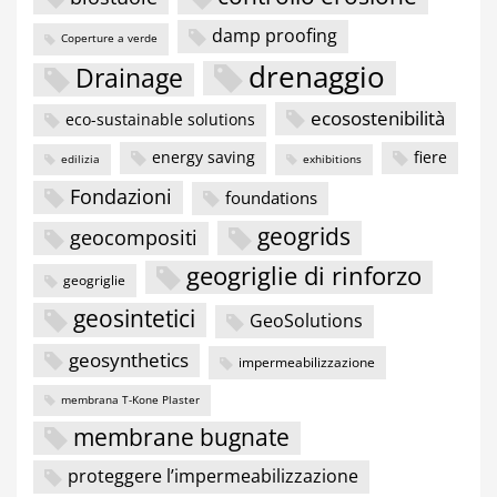
damp proofing
Coperture a verde
drenaggio
Drainage
ecosostenibilità
eco-sustainable solutions
energy saving
fiere
edilizia
exhibitions
Fondazioni
foundations
geogrids
geocompositi
geogriglie di rinforzo
geogriglie
geosintetici
GeoSolutions
geosynthetics
impermeabilizzazione
membrana T-Kone Plaster
membrane bugnate
proteggere l’impermeabilizzazione