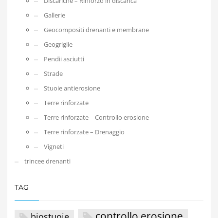
Discariche – Rinforzo in discarica
Gallerie
Geocompositi drenanti e membrane
Geogriglie
Pendii asciutti
Strade
Stuoie antierosione
Terre rinforzate
Terre rinforzate – Controllo erosione
Terre rinforzate – Drenaggio
Vigneti
trincee drenanti
TAG
controllo erosione
biostuoie