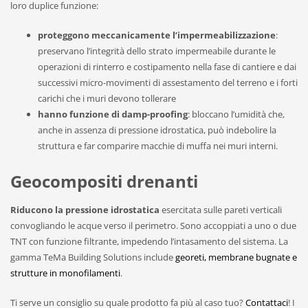
loro duplice funzione:
proteggono meccanicamente l’impermeabilizzazione
:
preservano l’integrità dello strato impermeabile durante le
operazioni di rinterro e costipamento nella fase di cantiere e dai
successivi micro-movimenti di assestamento del terreno e i forti
carichi che i muri devono tollerare
hanno funzione di damp-proofing
: bloccano l’umidità che,
anche in assenza di pressione idrostatica, può indebolire la
struttura e far comparire macchie di muffa nei muri interni.
Geocompositi drenanti
Riducono la pressione idrostatica
esercitata sulle pareti verticali
convogliando le acque verso il perimetro. Sono accoppiati a uno o due
TNT con funzione filtrante, impedendo l’intasamento del sistema. La
gamma TeMa Building Solutions include
georeti, membrane bugnate e
strutture in monofilamenti
.
Ti serve un consiglio su quale prodotto fa più al caso tuo?
Contattaci
! I