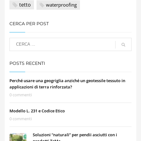
tetto
waterproofing
CERCA PER POST
POSTS RECENTI
Perché usare una geogriglia anziché un geotessile tessuto in
applicazioni di terra rinforzata?
0 commenti
Modello L. 231 e Codice Etico
0 commenti
Soluzioni “naturali” per pendii asciutti con i
prodotti TeMa