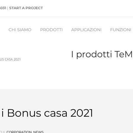
5031
|
START A PROJECT
CHI SIAMO
PRODOTTI
APPLICAZIONI
FUNZIONI
I prodotti Te
US CASA 2021
 i Bonus casa 2021
 IL
CORPORATION
,
NEWS