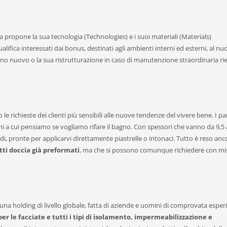
ropone la sua tecnologia (Technologies) e i suoi materiali (Materials)
ualifica interessati dai bonus, destinati agli ambienti interni ed esterni, al nu
agno nuovo o la sua ristrutturazione in caso di manutenzione straordinaria r
e richieste dei clienti più sensibili alle nuove tendenze del vivere bene. I pa
rimi a cui pensiamo se vogliamo rifare il bagno. Con spessori che vanno da 9,
di, pronte per applicarvi direttamente piastrelle o intonaci. Tutto è reso anc
tti doccia già preformati
, ma che si possono comunque richiedere con mi
na holding di livello globale, fatta di aziende e uomini di comprovata esper
er le facciate e tutti i tipi di isolamento, impermeabilizzazione e