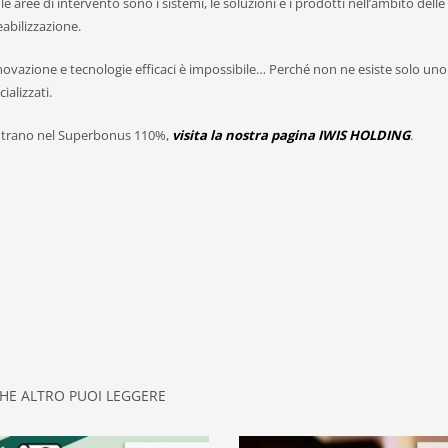
aree di intervento sono i sistemi, le soluzioni e i prodotti nell’ambito delle
abilizzazione.
novazione e tecnologie efficaci è impossibile… Perché non ne esiste solo uno
ializzati.
rientrano nel Superbonus 110%,
visita la nostra pagina IWIS HOLDING
.
HE ALTRO PUOI LEGGERE