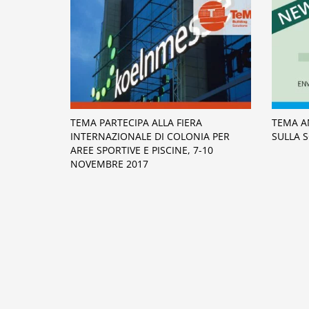
TEMA PARTECIPA ALLA FIERA
TEMA A
INTERNAZIONALE DI COLONIA PER
SULLA S
AREE SPORTIVE E PISCINE, 7-10
NOVEMBRE 2017