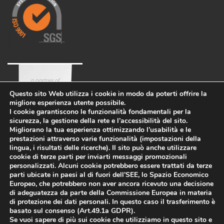
Questo sito Web utilizza i cookie in modo da poterti offrire la
migliore esperienza utente possibile.
I cookie garantiscono le funzionalità fondamentali per la
sicurezza, la gestione della rete e l’accessibilità del sito.
Migliorano la tua esperienza ottimizzando l’usabilità e le
prestazioni attraverso varie funzionalità (impostazioni della
lingua, i risultati delle ricerche). Il sito può anche utilizzare
cookie di terze parti per inviarti messaggi promozionali
personalizzati. Alcuni cookie potrebbero essere trattati da terze
parti ubicate in paesi al di fuori dell’SEE, lo Spazio Economico
Azienda
Eco-sostenibilità
Lavora con noi
Europeo, che potrebbero non aver ancora ricevuto una decisione
PRIVACY POLICY
-
di adeguatezza da parte della Commissione Europea in materia
di protezione dei dati personali. In questo caso il trasferimento è
WHISTLEBLOWING
-
COOKIES
basato sul consenso (Art.49.1a GDPR).
Informazioni legali
-
Politica per la
Se vuoi sapere di più sui cookie che utilizziamo in questo sito e