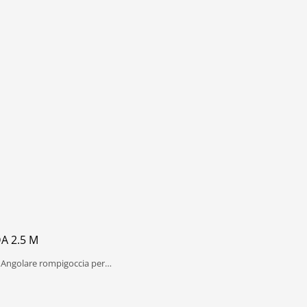
A 2.5 M
ro Angolare rompigoccia per…