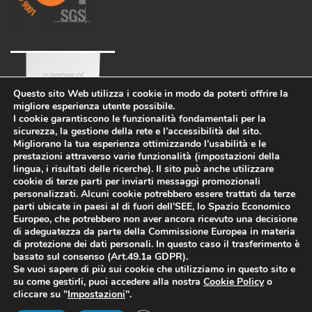
Questo sito Web utilizza i cookie in modo da poterti offrire la
migliore esperienza utente possibile.
I cookie garantiscono le funzionalità fondamentali per la
sicurezza, la gestione della rete e l’accessibilità del sito.
Migliorano la tua esperienza ottimizzando l’usabilità e le
prestazioni attraverso varie funzionalità (impostazioni della
lingua, i risultati delle ricerche). Il sito può anche utilizzare
cookie di terze parti per inviarti messaggi promozionali
personalizzati. Alcuni cookie potrebbero essere trattati da terze
parti ubicate in paesi al di fuori dell’SEE, lo Spazio Economico
Azienda
Eco-sostenibilità
Lavora con noi
Europeo, che potrebbero non aver ancora ricevuto una decisione
PRIVACY POLICY
-
di adeguatezza da parte della Commissione Europea in materia
di protezione dei dati personali. In questo caso il trasferimento è
WHISTLEBLOWING
-
COOKIES
basato sul consenso (Art.49.1a GDPR).
Informazioni legali
-
Politica per la
Se vuoi sapere di più sui cookie che utilizziamo in questo sito e
qualità e la sicurezza
P.I.
su come gestirli, puoi accedere alla nostra
Cookie Policy
o
02469900266
cliccare su "
Impostazioni
".
© 2022 Tutti i diritti riservati. Powered by
Quba.it