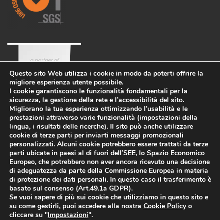
Questo sito Web utilizza i cookie in modo da poterti offrire la
migliore esperienza utente possibile.
I cookie garantiscono le funzionalità fondamentali per la
sicurezza, la gestione della rete e l’accessibilità del sito.
Migliorano la tua esperienza ottimizzando l’usabilità e le
prestazioni attraverso varie funzionalità (impostazioni della
lingua, i risultati delle ricerche). Il sito può anche utilizzare
cookie di terze parti per inviarti messaggi promozionali
personalizzati. Alcuni cookie potrebbero essere trattati da terze
parti ubicate in paesi al di fuori dell’SEE, lo Spazio Economico
Azienda
Eco-sostenibilità
Lavora con noi
Europeo, che potrebbero non aver ancora ricevuto una decisione
di adeguatezza da parte della Commissione Europea in materia
PRIVACY POLICY
-
di protezione dei dati personali. In questo caso il trasferimento è
WHISTLEBLOWING
-
COOKIES
basato sul consenso (Art.49.1a GDPR).
Informazioni legali
-
Politica per la
Se vuoi sapere di più sui cookie che utilizziamo in questo sito e
qualità e la sicurezza
P.I.
su come gestirli, puoi accedere alla nostra
Cookie Policy
o
02469900266
cliccare su "
Impostazioni
".